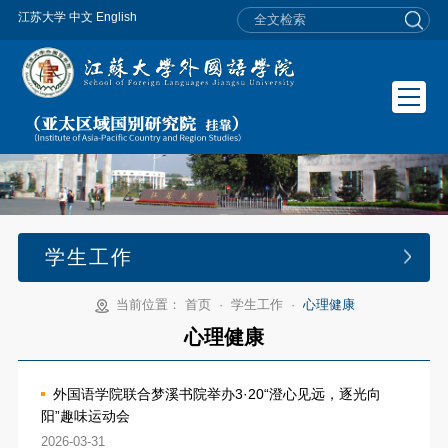
江苏大学
中文
English
学生工作
当前位置：
首页
·
学生工作
·
心理健康
心理健康
外国语学院联合梦溪书院举办3·20“澄心见远，逐光向
阳”趣味运动会
2026-03-31